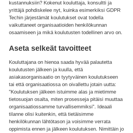
kustannuksiin? Kokenut kouluttaja, konsultti ja
yrittäjä pohdiskelee nyt, kuinka esimerkiksi GDPR
Techin järjestämät koulutukset ovat todella
vaikuttaneet organisaatioiden henkilökunnan
osaamiseen ja mikä koulutusten todellinen arvo on.
Aseta selkeät tavoitteet
Kouluttajana on hienoa saada hyvää palautetta
koulutusten jälkeen ja kuulla, että
asiakasorganisaatio on tyytyväinen koulutukseen
tai että organisaatiossa on oivallettu jotain uutta:
”Koulutuksen jälkeen istuimme alas ja mietimme
tietosuojan osalta, miten prosesseja pitäisi muuttaa
organisaatiossamme turvallisemmiksi”. Ideaali
tilanne olisi kuitenkin, että tietäisimme
henkilökunnan lähtötason ja voisimme verrata
oppimista ennen ja jälkeen koulutuksen. Nimittäin jo