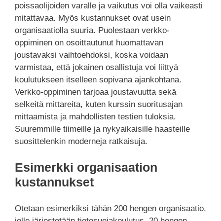
poissaolijoiden varalle ja vaikutus voi olla vaikeasti
mitattavaa. Myös kustannukset ovat usein
organisaatiolla suuria. Puolestaan verkko-
oppiminen on osoittautunut huomattavan
joustavaksi vaihtoehdoksi, koska voidaan
varmistaa, että jokainen osallistuja voi liittyä
koulutukseen itselleen sopivana ajankohtana.
Verkko-oppiminen tarjoaa joustavuutta sekä
selkeitä mittareita, kuten kurssin suoritusajan
mittaamista ja mahdollisten testien tuloksia.
Suuremmille tiimeille ja nykyaikaisille haasteille
suosittelenkin moderneja ratkaisuja.
Esimerkki organisaation
kustannukset
Otetaan esimerkiksi tähän 200 hengen organisaatio,
jolle järjestetään tietosuojakoulutus. 20 hengen