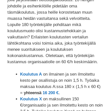
johdolle ja esihenkilöille pidetään oma
täsmäkoulutus, jossa heille korostetaan muun
muassa heidän vastuitansa sekä velvoitteita.
Lopulle 180 työntekijälle pohditaan mikä
koulutusmuoto olisi kustannustehokkain ja
vaikuttavin? Erilaisten koulutusten vertailun
lähtökohtana voisi toimia aika, joka työntekijällä
menee suoritukseen ja koulutuksen
kokonaiskustannus. Oletetaan, että työntekijän
kustannus organisaatiolle on 60 €/h keskimäärin.
Koulutus A
on ilmainen ja sen ilmoitettu
kesto per osallistuja on noin 1,5 h. Työaika
maksaa koulutus A:ssa 180 x (1,5 h x 60 €)
=
yhteensä
16 200 €
.
Koulutus X
on maksullinen 150
€/organisaatio ja sen ilmoitettu kesto on noin