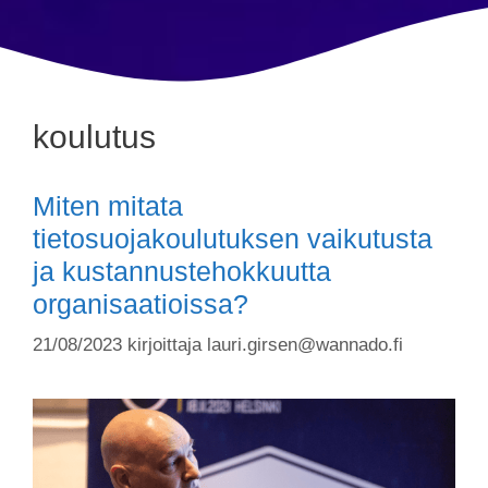
koulutus
Miten mitata
tietosuojakoulutuksen vaikutusta
ja kustannustehokkuutta
organisaatioissa?
21/08/2023
kirjoittaja
lauri.girsen@wannado.fi