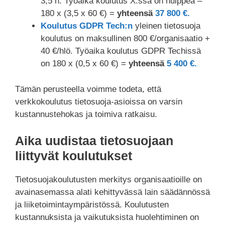
3,5 h. Työaika koulutus X:ssä on hulppea –
180 x (3,5 x 60 €) =
yhteensä
37 800 €.
Koulutus GDPR Tech:n
yleinen tietosuoja
koulutus on maksullinen 800 €/organisaatio +
40 €/hlö. Työaika koulutus GDPR Techissä
on 180 x (0,5 x 60 €) =
yhteensä
5 400 €.
Tämän perusteella voimme todeta, että
verkkokoulutus tietosuoja-asioissa on varsin
kustannustehokas ja toimiva ratkaisu.
Aika uudistaa tietosuojaan
liittyvät koulutukset
Tietosuojakoulutusten merkitys organisaatioille on
avainasemassa alati kehittyvässä lain säädännössä
ja liiketoimintaympäristössä. Koulutusten
kustannuksista ja vaikutuksista huolehtiminen on