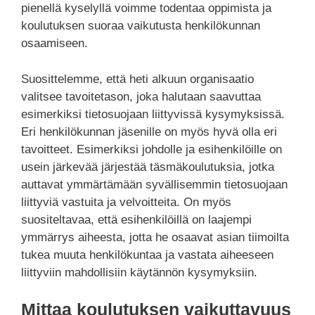
pienellä kyselyllä voimme todentaa oppimista ja
koulutuksen suoraa vaikutusta henkilökunnan
osaamiseen.
Suosittelemme, että heti alkuun organisaatio
valitsee tavoitetason, joka halutaan saavuttaa
esimerkiksi tietosuojaan liittyvissä kysymyksissä.
Eri henkilökunnan jäsenille on myös hyvä olla eri
tavoitteet. Esimerkiksi johdolle ja esihenkilöille on
usein järkevää järjestää täsmäkoulutuksia, jotka
auttavat ymmärtämään syvällisemmin tietosuojaan
liittyviä vastuita ja velvoitteita. On myös
suositeltavaa, että esihenkilöillä on laajempi
ymmärrys aiheesta, jotta he osaavat asian tiimoilta
tukea muuta henkilökuntaa ja vastata aiheeseen
liittyviin mahdollisiin käytännön kysymyksiin.
Mittaa koulutuksen vaikuttavuus