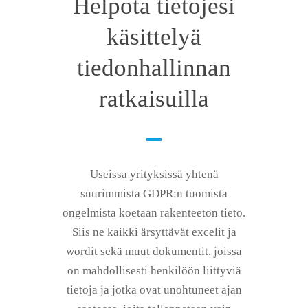
Helpota tietojesi
käsittelyä
tiedonhallinnan
ratkaisuilla
Useissa yrityksissä yhtenä
suurimmista GDPR:n tuomista
ongelmista koetaan rakenteeton tieto.
Siis ne kaikki ärsyttävät e
xcelit
ja
wordit
sekä muut dokumentit, joissa
on mahdollisesti henkilöön liittyviä
tietoja ja jotka ovat unohtuneet ajan