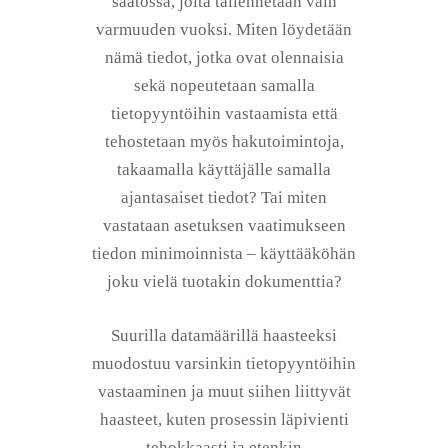
saatossa, joita tallennetaan vain
varmuuden vuoksi. Miten löydetään
nämä tiedot, jotka ovat olennaisia
sekä nopeutetaan samalla
tietopyyntöihin vastaamista että
tehostetaan myös hakutoimintoja,
takaamalla käyttäjälle samalla
ajantasaiset tiedot? Tai miten
vastataan asetuksen vaatimukseen
tiedon minimoinnista – käyttääköhän
joku vielä tuotakin dokumenttia?
Suurilla datamäärillä haasteeksi
muodostuu varsinkin tietopyyntöihin
vastaaminen ja muut siihen liittyvät
haasteet, kuten prosessin läpivienti
tehokkaasti ja etenkin