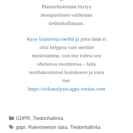
Päämiehistämme löytyy
monipuolinen valikoima
tiedonhallintaan.
Kysy lisätietoja meiltä
ja jotta tämä ei
olisi helppoa vain meidän
mielestämme, voit itse todeta sen
oheisessa osoitteessa – laita
testihakemistosi koitokseen ja totea
itse:
https://riskanalyzer.apps.veritas.com
GDPR
,
Tiedonhallinta
gdpr
,
Rakenteeton data
,
Tiedonhallinta