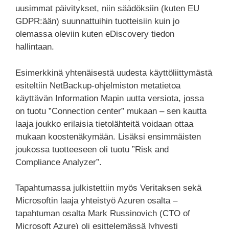
uusimmat päivitykset, niin säädöksiin (kuten EU
GDPR:ään) suunnattuihin tuotteisiin kuin jo
olemassa oleviin kuten eDiscovery tiedon
hallintaan.
Esimerkkinä yhtenäisestä uudesta käyttöliittymästä
esiteltiin NetBackup-ohjelmiston metatietoa
käyttävän Information Mapin uutta versiota, jossa
on tuotu ”Connection center” mukaan – sen kautta
laaja joukko erilaisia tietolähteitä voidaan ottaa
mukaan koostenäkymään. Lisäksi ensimmäisten
joukossa tuotteeseen oli tuotu ”Risk and
Compliance Analyzer”.
Tapahtumassa julkistettiin myös Veritaksen sekä
Microsoftin laaja yhteistyö Azuren osalta –
tapahtuman osalta Mark Russinovich (CTO of
Microsoft Azure) oli esittelemässä lyhyesti