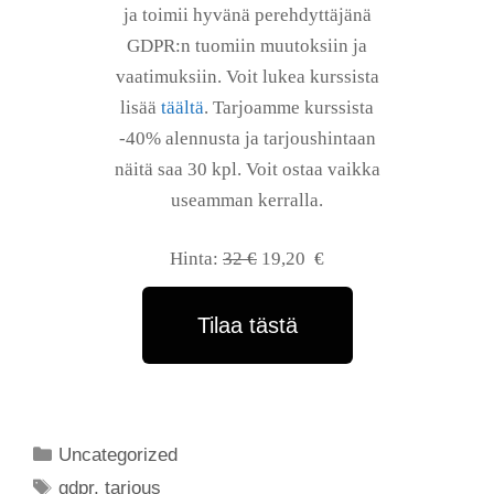
ja toimii hyvänä perehdyttäjänä
GDPR:n tuomiin muutoksiin ja
vaatimuksiin. Voit lukea kurssista
lisää
täältä
. Tarjoamme kurssista
-40% alennusta ja tarjoushintaan
näitä saa 30 kpl. Voit ostaa vaikka
useamman kerralla.
Hinta:
32 €
19,20 €
Tilaa tästä
Uncategorized
gdpr
,
tarjous