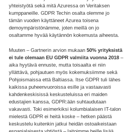
yhteistyötä sekä mitä Azuressa on Veritaksen
kumppaneille. GDPR Techin osalta olemme jo
tämän vuoden käyttäneet Azurea toisena
demoympäristönämme, joten meillä on jo
osaltamme hyvää käytännön kokemusta aiheesta.
Muuten – Gartnerin arvion mukaan
50% yrityksistä
ei tule olemaan EU GDPR valmiita vuonna 2018
–
aika hyytävä ennuste, mutta toisaalta ei niin
yllättävä, pohjautuen myös kokemuksiimme sekä
Pohjoismaissa että Baltiassa. Itse GDPR tuli lähes
kaikissa puheenvuoroissa esille ja vastaavasti
kahdenkeskisissä keskusteluissa eri maiden
edustajien kanssa, GDPR:ään suhtaudutaan
vakavasti. Toki esimerkiksi kolumbialaisen IT-talon
mielestä GDPR ei heitä koske – hetken päästä
keskustelu kuitenkin jatkui heidän ostoaikeistaan
espanjalaisesta yhtiöstä – laitoimme heille lisää