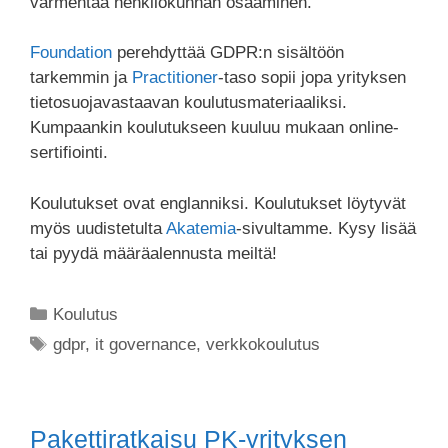
varmentaa henkilökunnan osaaminen.
Foundation
perehdyttää GDPR:n sisältöön
tarkemmin ja
Practitioner
-taso sopii jopa yrityksen
tietosuojavastaavan koulutusmateriaaliksi.
Kumpaankin koulutukseen kuuluu mukaan online-
sertifiointi.
Koulutukset ovat englanniksi. Koulutukset löytyvät
myös uudistetulta
Akatemia
-sivultamme. Kysy lisää
tai pyydä määräalennusta meiltä!
Koulutus
gdpr
,
it governance
,
verkkokoulutus
Pakettiratkaisu PK-yrityksen