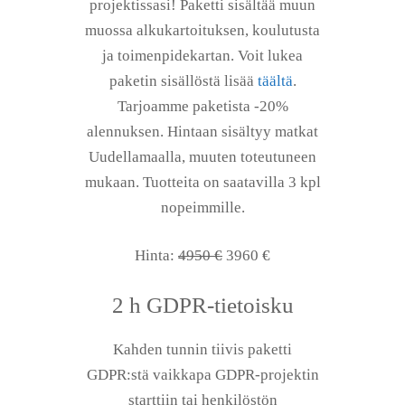
projektissasi! Paketti sisältää muun
muossa alkukartoituksen, koulutusta
ja toimenpidekartan. Voit lukea
paketin sisällöstä lisää
täältä
.
Tarjoamme paketista -20%
alennuksen. Hintaan sisältyy matkat
Uudellamaalla, muuten toteutuneen
mukaan. Tuotteita on saatavilla 3 kpl
nopeimmille.
Hinta:
4950 €
3960 €
2 h GDPR-tietoisku
Kahden tunnin tiivis paketti
GDPR:stä vaikkapa GDPR-projektin
starttiin tai henkilöstön