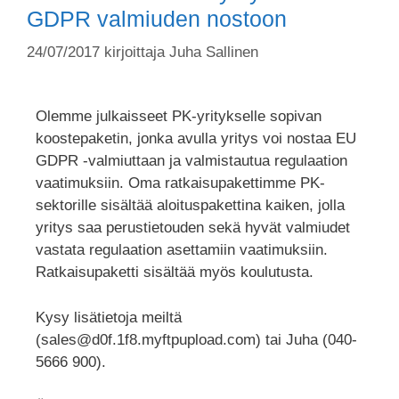
GDPR valmiuden nostoon
24/07/2017
kirjoittaja
Juha Sallinen
Olemme julkaisseet PK-yritykselle sopivan
koostepaketin, jonka avulla yritys voi nostaa EU
GDPR -valmiuttaan ja valmistautua regulaation
vaatimuksiin. Oma ratkaisupakettimme PK-
sektorille sisältää aloituspakettina kaiken, jolla
yritys saa perustietouden sekä hyvät valmiudet
vastata regulaation asettamiin vaatimuksiin.
Ratkaisupaketti sisältää myös koulutusta.
Kysy lisätietoja meiltä
(sales@d0f.1f8.myftpupload.com) tai Juha (040-
5666 900).