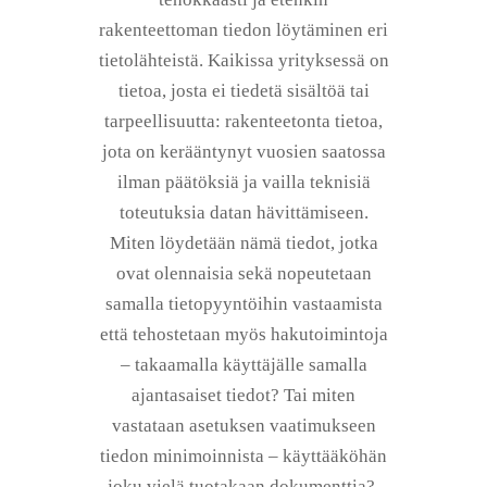
rakenteettoman tiedon löytäminen eri
tietolähteistä. Kaikissa yrityksessä on
tietoa, josta ei tiedetä sisältöä tai
tarpeellisuutta: rakenteetonta tietoa,
jota on kerääntynyt vuosien saatossa
ilman päätöksiä ja vailla teknisiä
toteutuksia datan hävittämiseen.
Miten löydetään nämä tiedot, jotka
ovat olennaisia sekä nopeutetaan
samalla tietopyyntöihin vastaamista
että tehostetaan myös hakutoimintoja
– takaamalla käyttäjälle samalla
ajantasaiset tiedot? Tai miten
vastataan asetuksen vaatimukseen
tiedon minimoinnista – käyttääköhän
joku vielä tuotakaan dokumenttia?