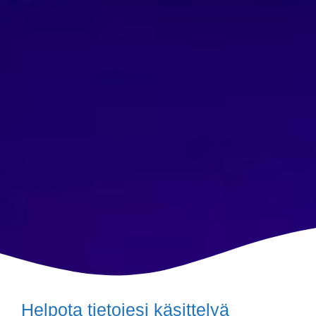
Helpota tietojesi käsittelyä