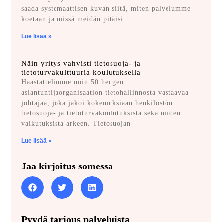
saada systemaattisen kuvan siitä, miten palvelumme
koetaan ja missä meidän pitäisi
Lue lisää »
Näin yritys vahvisti tietosuoja- ja
tietoturvakulttuuria koulutuksella
Haastattelimme noin 50 hengen
asiantuntijaorganisaation tietohallinnosta vastaavaa
johtajaa, joka jakoi kokemuksiaan henkilöstön
tietosuoja- ja tietoturvakoulutuksista sekä niiden
vaikutuksista arkeen. Tietosuojan
Lue lisää »
Jaa kirjoitus somessa
Pyydä tarjous palveluista