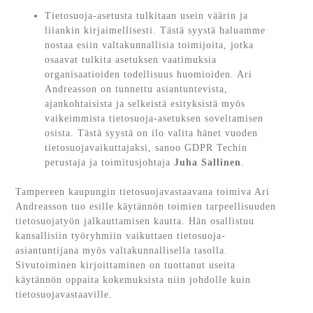
Tietosuoja-asetusta tulkitaan usein väärin ja
liiankin kirjaimellisesti. Tästä syystä haluamme
nostaa esiin valtakunnallisia toimijoita, jotka
osaavat tulkita asetuksen vaatimuksia
organisaatioiden todellisuus huomioiden. Ari
Andreasson on tunnettu asiantuntevista,
ajankohtaisista ja selkeistä esityksistä myös
vaikeimmista tietosuoja-asetuksen soveltamisen
osista. Tästä syystä on ilo valita hänet vuoden
tietosuojavaikuttajaksi, sanoo GDPR Techin
perustaja ja toimitusjohtaja
Juha Sallinen
.
Tampereen kaupungin tietosuojavastaavana toimiva Ari
Andreasson tuo esille käytännön toimien tarpeellisuuden
tietosuojatyön jalkauttamisen kautta. Hän osallistuu
kansallisiin työryhmiin vaikuttaen tietosuoja-
asiantuntijana myös valtakunnallisella tasolla.
Sivutoiminen kirjoittaminen on tuottanut useita
käytännön oppaita kokemuksista niin johdolle kuin
tietosuojavastaaville.