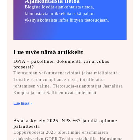
Ajankohtaista tietoa
Blogista löydät ajankohtaista tietoa,
kiinnostavia artikkeleita sekä paljon
yksityiskohtaista infoa liittyen tietosuojaan.
Lue myös nämä artikkelit
DPIA – pakollinen dokumentti vai arvokas
prosessi?
Tietosuojan vaikutustenarviointi jakaa mielipiteitä.
Toisille se on compliance-rasti, toisille aito
johtamisen väline. Tietosuoja-asiantuntijat Jaanaliisa
Kuoppa ja Juha Sallinen ovat molemmat
Lue lisää »
Asiakaskysely 2025: NPS +67 ja mitä opimme
palautteesta
Loppuvuodesta 2025 toteutimme ensimmäisen
asiakaskyselyn GDPR Techin asiakkaille. Halusimme